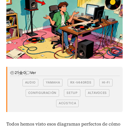
21
0
Ver
AUDIO
YAMAHA
RX-V440RDS
HI-FI
CONFIGURACIÓN
SETUP
ALTAVOCES
ACÚSTICA
Todos hemos visto esos diagramas perfectos de cómo