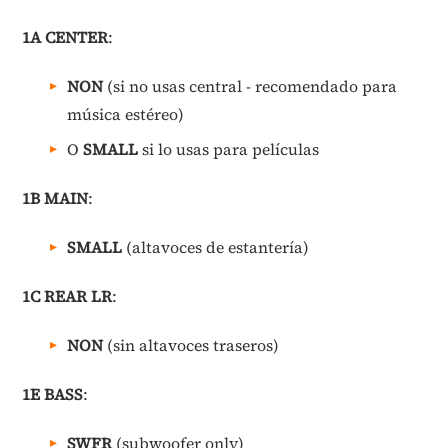
1A CENTER
:
NON
(si no usas central - recomendado para
música estéreo)
O
SMALL
si lo usas para películas
1B MAIN
:
SMALL
(altavoces de estantería)
1C REAR LR
:
NON
(sin altavoces traseros)
1E BASS
:
SWFR
(subwoofer only)