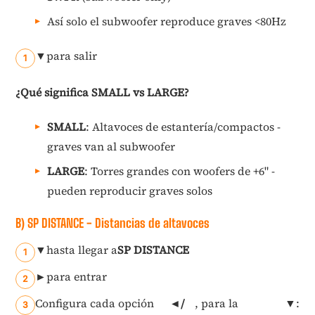
Así solo el subwoofer reproduce graves <80Hz
▼
para salir
¿Qué significa SMALL vs LARGE?
SMALL
: Altavoces de estantería/compactos -
graves van al subwoofer
LARGE
: Torres grandes con woofers de +6" -
pueden reproducir graves solos
B) SP DISTANCE - Distancias de altavoces
▼
hasta llegar a
SP DISTANCE
►
para entrar
Configura cada opción
◄/
, para la
▼
: