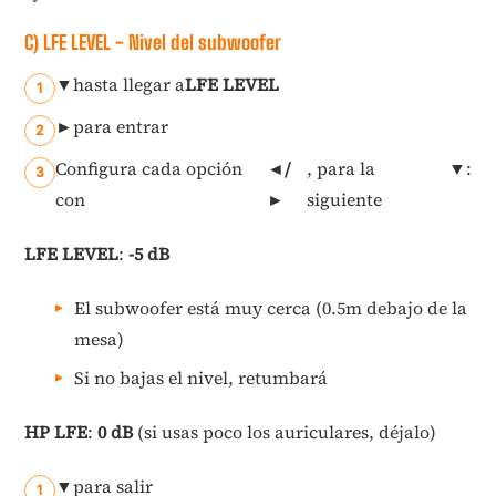
C) LFE LEVEL - Nivel del subwoofer
▼
hasta llegar a
LFE LEVEL
►
para entrar
Configura cada opción
◄/
, para la
▼
:
con
►
siguiente
LFE LEVEL
:
-5 dB
El subwoofer está muy cerca (0.5m debajo de la
mesa)
Si no bajas el nivel, retumbará
HP LFE
:
0 dB
(si usas poco los auriculares, déjalo)
▼
para salir