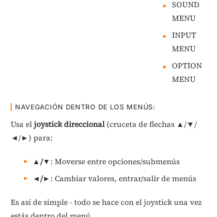
SOUND
MENU
INPUT
MENU
OPTION
MENU
NAVEGACIÓN DENTRO DE LOS MENÚS:
Usa el
joystick direccional
(cruceta de flechas ▲/▼/
◄/►) para:
▲/▼
: Moverse entre opciones/submenús
◄/►
: Cambiar valores, entrar/salir de menús
Es así de simple - todo se hace con el joystick una vez
estás dentro del menú.