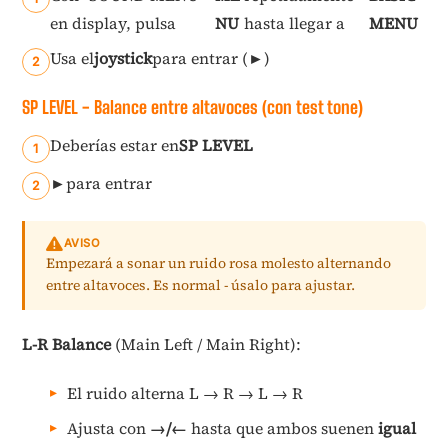
en display, pulsa
NU
hasta llegar a
MENU
Usa el
joystick
para entrar (►)
SP LEVEL - Balance entre altavoces (con test tone)
Deberías estar en
SP LEVEL
►
para entrar
AVISO
Empezará a sonar un ruido rosa molesto alternando
entre altavoces. Es normal - úsalo para ajustar.
L-R Balance
(Main Left / Main Right):
El ruido alterna L → R → L → R
Ajusta con
→/←
hasta que ambos suenen
igual