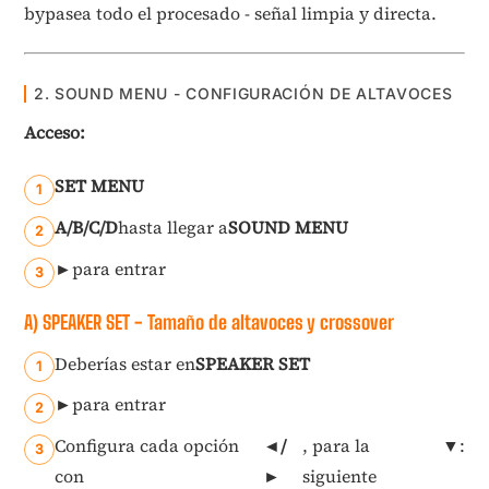
bypasea todo el procesado - señal limpia y directa.
2. SOUND MENU - CONFIGURACIÓN DE ALTAVOCES
Acceso:
SET MENU
A/B/C/D
hasta llegar a
SOUND MENU
►
para entrar
A) SPEAKER SET - Tamaño de altavoces y crossover
Deberías estar en
SPEAKER SET
►
para entrar
Configura cada opción
◄/
, para la
▼
:
con
►
siguiente