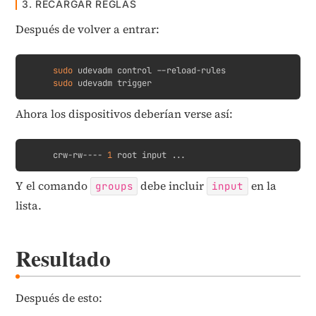
3. RECARGAR REGLAS
Después de volver a entrar:
Copy
sudo
sudo
 udevadm trigger
Ahora los dispositivos deberían verse así:
Copy
crw-rw---- 
1
 root input 
..
.
Y el comando
debe incluir
en la
groups
input
lista.
Resultado
Después de esto: