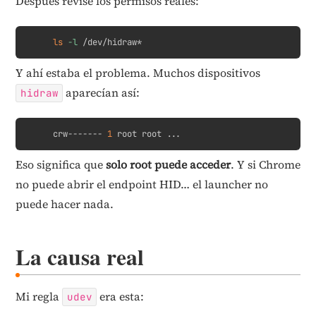
Después revisé los permisos reales:
Copy
ls
-l
 /dev/hidraw*
Y ahí estaba el problema. Muchos dispositivos
aparecían así:
hidraw
Copy
crw------- 
1
 root root 
..
.
Eso significa que
solo root puede acceder
. Y si Chrome
no puede abrir el endpoint HID… el launcher no
puede hacer nada.
La causa real
Mi regla
era esta:
udev