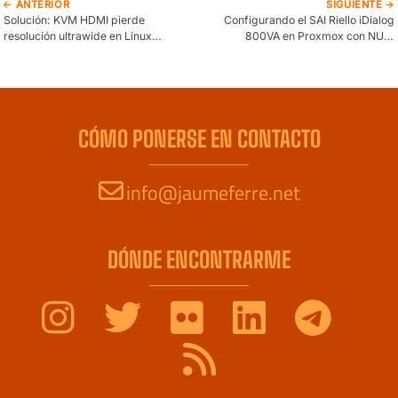
ANTERIOR
SIGUIENTE
Solución: KVM HDMI pierde
Configurando el SAI Riello iDialog
resolución ultrawide en Linux
800VA en Proxmox con NUT:
Wayland
apagado automático y notificaciones
CÓMO PONERSE EN CONTACTO
info@jaumeferre.net
DÓNDE ENCONTRARME