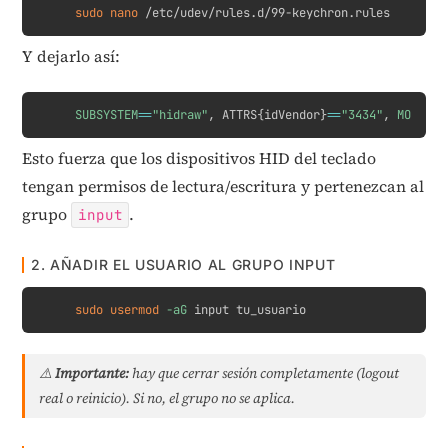
Copy
sudo
nano
 /etc/udev/rules.d/99-keychron.rules
Y dejarlo así:
Copy
SUBSYSTEM
==
"hidraw"
, ATTRS
{
idVendor
}
==
"3434"
, 
MODE
=
"0
Esto fuerza que los dispositivos HID del teclado
tengan permisos de lectura/escritura y pertenezcan al
grupo
.
input
2. AÑADIR EL USUARIO AL GRUPO INPUT
Copy
sudo
usermod
-aG
 input tu_usuario
⚠️
Importante:
hay que cerrar sesión completamente (logout
real o reinicio). Si no, el grupo no se aplica.